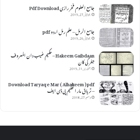
جامع العلوم فخر رازی Pdf Download
جولائی 27, 2019
جامع الرمل – علم رمل اردو pdf
جولائی 26, 2019
Hakeem Gaibdaan – حکیم غیب دان المعروف
جفر کی کان
جنوری 31, 2019
Download Taryaq e Mar ( Alhakeem ) pdf
– تریاق مار الحکیم پی ڈی ایف
دسمبر 27, 2018