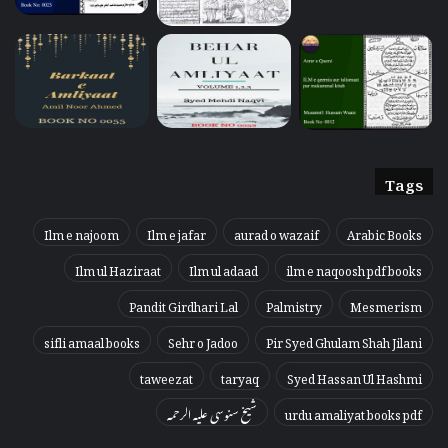
Tags
Ilm e najoom
Ilm e jafar
aurad o wazaif
Arabic Books
Ilm ul Haziraat
Ilm ul adaad
ilm e naqoosh pdf books
Pandit Girdhari Lal
Palmistry
Mesmerism
sifli amaal books
Sehr o Jadoo
Pir Syed Ghulam Shah Jilani
taweezat
taryaq
Syed Hassan Ul Hashmi
urdu amaliyat books pdf
شیخ سنوسی علیہ الرحمہ