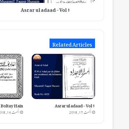
Asrar ul adaad - Vol 1
Related Articles
Asrar ul adaad – Vol 1
Adaad Boltay Hain – اعد
اگست 17, 2018
اگست 14, 2018