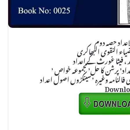
اعداد حصہ دوم
ضیاء النقوی البھاکری
جد ، فیثا غورث کے اعداد
خواص ٬
Downlo