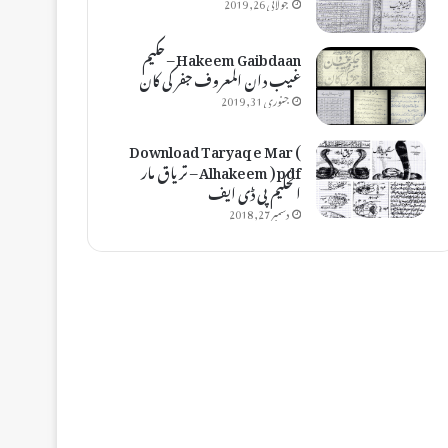
جولائی 26, 2019
Hakeem Gaibdaan – حکیم
غیب دان المعروف جفر کی کان
جنوری 31, 2019
Download Taryaq e Mar (
Alhakeem ) pdf – تریاق مار
الحکیم پی ڈی ایف
دسمبر 27, 2018