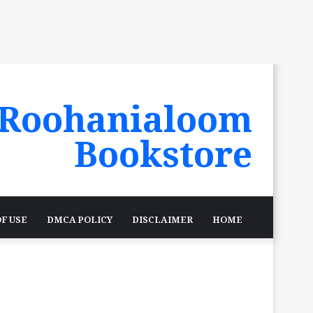
Roohanialoom
Bookstore
F USE
DMCA POLICY
DISCLAIMER
HOME