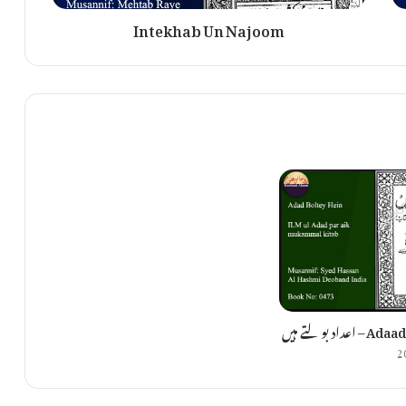
Intekhab Un Najoom
اد بولتے ہیں