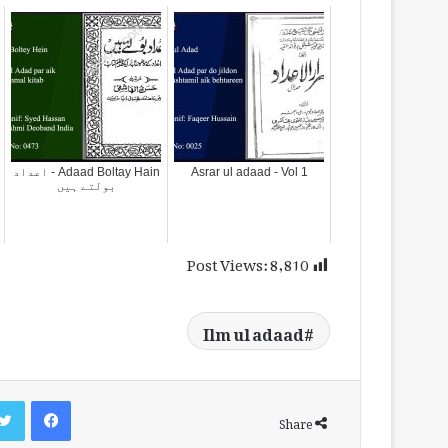
Asrar ul adaad - Vol 1
Adaad Boltay Hain - اعداد
بولتے ہیں
Post Views:
8,810
Ilm ul adaad
Facebook
Share