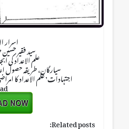
اسرار ال
سید فقیر حسین 
علم الاعداد کی اب
سیارگان، طریقہ حصول اعداد٬ پرشن کا حل٬ مجموعہ 
اجتہادات٬ علم الاعداد کا امراضی فالنامہ وغیرہ ٬ سینکڑوں اصول اعداد
ad
Related posts: