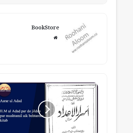
BookStore
W
e
b
s
i
t
e