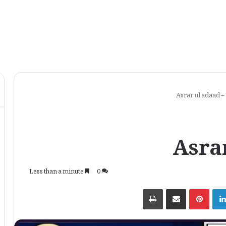
Asrar ul adaad – 
Asrar
Less than a minute
0
Print
Share via Email
Pinterest
LinkedIn