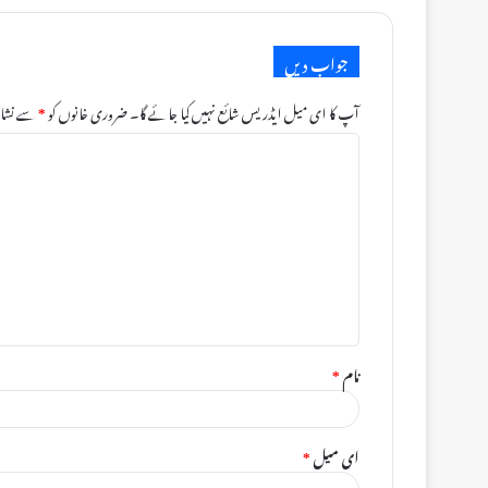
جواب دیں
آپ کا ای میل ایڈریس شائع نہیں کیا جائے گا۔
ضروری خانوں کو
*
سے نشان 
ت
ب
ص
ر
ہ
*
نام
*
ای میل
*