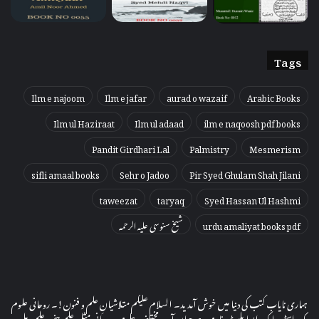
Tags
Ilm e najoom
Ilm e jafar
aurad o wazaif
Arabic Books
Ilm ul Haziraat
Ilm ul adaad
ilm e naqoosh pdf books
Pandit Girdhari Lal
Palmistry
Mesmerism
sifli amaal books
Sehr o Jadoo
Pir Syed Ghulam Shah Jilani
taweezat
taryaq
Syed Hassan Ul Hashmi
urdu amaliyat books pdf
شیخ سنوسی علیہ الرحمہ
ہماری نایاب کتب کی دنیا میں خوش آمدید۔ السلام علیکم متلاشیانِ علم و فنون!۔ روحانی علوم
بک اسٹور ایک ایسا پلیٹ فارم ہے جہاں آپ مختلف علومِ و روحانی مثل علم جفر، علم رمل ،