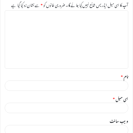
آپ کا ای میل ایڈریس شائع نہیں کیا جائے گا۔
ضروری خانوں کو
*
سے نشان زد کیا گیا ہے
ت
ب
ص
ر
ہ
*
نام
*
ای میل
*
ویب‌ سائٹ