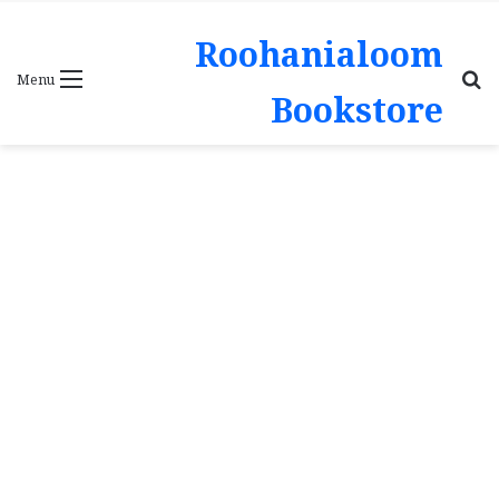
Roohanialoom
Search
Menu
Bookstore
for