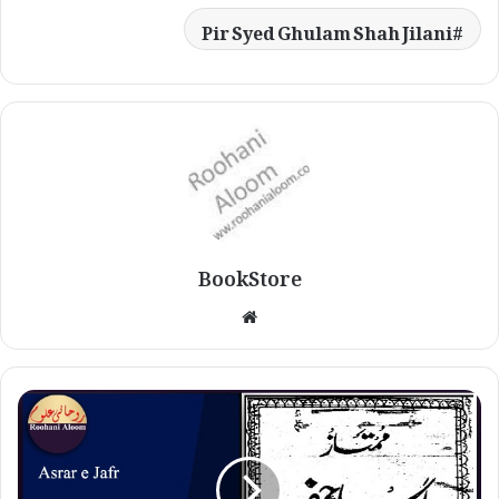
Pir Syed Ghulam Shah Jilani
BookStore
W
e
b
s
i
t
e