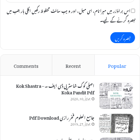
اس براؤزر میں میرا نام، ای میل، اور ویب سائٹ محفوظ رکھیں اگلی بار جب میں
تبصرہ کرنے کےلیے۔
Comments
Recent
Popular
اصلی کوک شاستر پی ڈی ایف ۔ Kok Shastra –
Koka Pandit Pdf
جولائی 10, 2020
جامع العلوم فخر رازی Pdf Download
جولائی 27, 2019