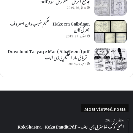
جامع الرمل – علم رمل اردو pdf
جولائی 26, 2019
Hakeem Gaibdaan – حکیم غیب دان المعروف
جفر کی کان
جنوری 31, 2019
Download Taryaq e Mar ( Alhakeem ) pdf
– تریاق مار الحکیم پی ڈی ایف
دسمبر 27, 2018
Most Viewed Posts
جولائی 10, 2020
اصلی کوک شاستر پی ڈی ایف ۔ Kok Shastra – Koka Pandit Pdf